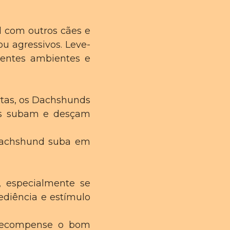
d com outros cães e
u agressivos. Leve-
rentes ambientes e
rtas, os Dachshunds
les subam e desçam
 Dachshund suba em
, especialmente se
ediência e estímulo
 recompense o bom