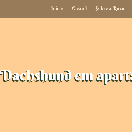
Início
O canil
Sobre a Raça
Dachshund em apart