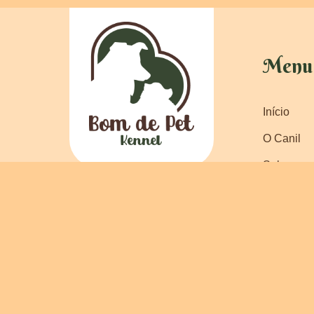
Menu
Início
O Canil
Sobre a r
Ficou com alguma dúvida? Fale
Conteúdo
direto com o criador abaixo
Plantel
Falar por Whatsapp
Depoimen
Entregas
Filhotes