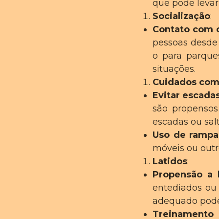
que pode levar
Socialização
:
Contato com o
pessoas desde 
o para parque
situações.
Cuidados com
Evitar escadas
são propensos
escadas ou sal
Uso de rampa
móveis ou outro
Latidos
:
Propensão a l
entediados ou 
adequado podem
Treinamento 