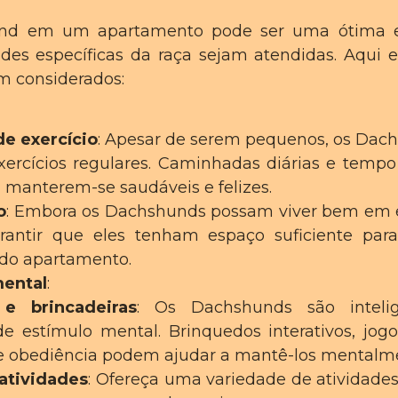
nd em um apartamento pode ser uma ótima e
es específicas da raça sejam atendidas. Aqui 
m considerados:
e exercício
: Apesar de serem pequenos, os Dach
ercícios regulares. Caminhadas diárias e tempo
a manterem-se saudáveis e felizes.
o
: Embora os Dachshunds possam viver bem em 
rantir que eles tenham espaço suficiente pa
 do apartamento.
mental
:
e brincadeiras
: Os Dachshunds são intelig
e estímulo mental. Brinquedos interativos, jogo
e obediência podem ajudar a mantê-los mentalme
atividades
: Ofereça uma variedade de atividades 