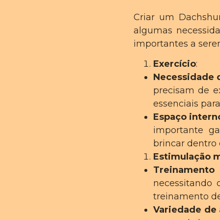
Criar um Dachshu
algumas necessidad
importantes a sere
Exercício
:
Necessidade d
precisam de ex
essenciais par
Espaço intern
importante ga
brincar dentro
Estimulação 
Treinamento 
necessitando d
treinamento d
Variedade de 