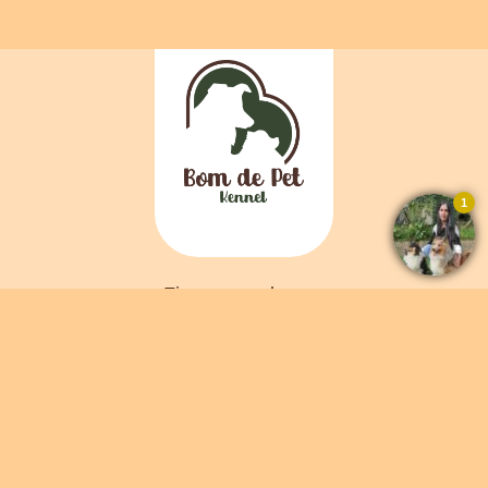
Ficou com alguma
dúvida? Fale direto
com o criador abaixo
Falar por Whatsapp